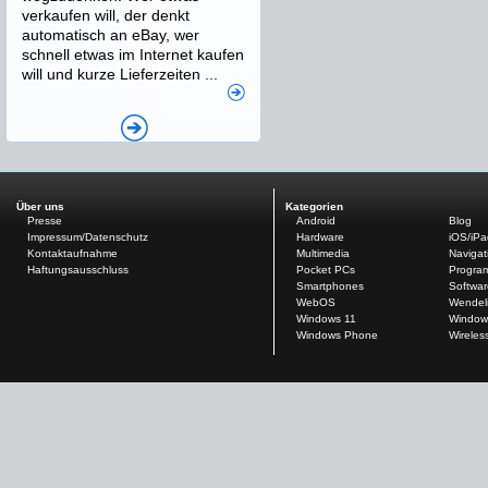
verkaufen will, der denkt
automatisch an eBay, wer
schnell etwas im Internet kaufen
will und kurze Lieferzeiten ...
Über uns
Kategorien
Presse
Android
Blog
Impressum/Datenschutz
Hardware
iOS/iP
Kontaktaufnahme
Multimedia
Navigat
Haftungsausschluss
Pocket PCs
Progra
Smartphones
Softwar
WebOS
Wendel
Windows 11
Window
Windows Phone
Wireles