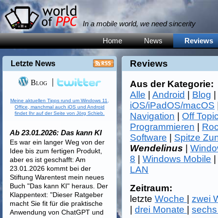
In a mobile world, we need sincerity
Home
News
Reviews
Reviews
Letzte News
Blog
Aus der Kategorie:
Alle
|
Android
|
Blog
Meine aktuellen Tipps rund um Windows 11,
iOS/iPadOS/macOS
Office, manchmal auch iOS und Android
findet Ihr auf der Seite von Jörg Schieb.
Navigation
|
Off Topi
Programmieren
|
Roc
Ab 23.01.2026: Das kann KI
Software
|
Spitze Zu
Es war ein langer Weg von der
Wendelinus
|
Windo
Idee bis zum fertigen Produkt,
8
|
Windows Mobile
aber es ist geschafft: Am
23.01.2026 kommt bei der
LAN
Stiftung Warentest mein neues
Buch "Das kann KI" heraus. Der
Zeitraum:
Klappentext: "Dieser Ratgeber
letzte
Woche
|
zwei
macht Sie fit für die praktische
|
drei Monate
|
sechs
Anwendung von ChatGPT und