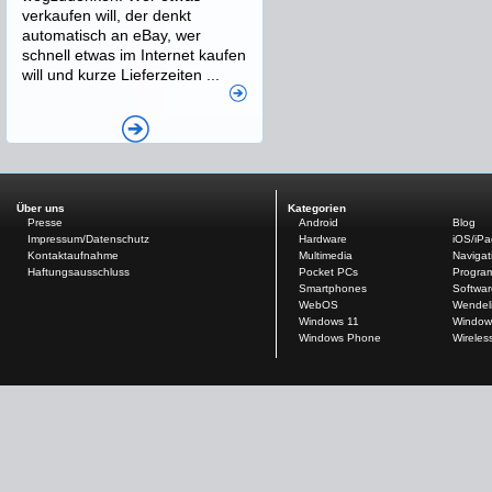
verkaufen will, der denkt
automatisch an eBay, wer
schnell etwas im Internet kaufen
will und kurze Lieferzeiten ...
Über uns
Kategorien
Presse
Android
Blog
Impressum/Datenschutz
Hardware
iOS/iP
Kontaktaufnahme
Multimedia
Navigat
Haftungsausschluss
Pocket PCs
Progra
Smartphones
Softwar
WebOS
Wendel
Windows 11
Window
Windows Phone
Wireles