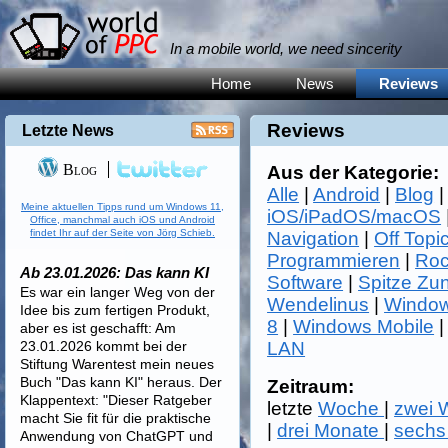
In a mobile world, we need sincerity
Home
News
Reviews
Reviews
Letzte News
Blog
Aus der Kategorie:
Alle
|
Android
|
Blog
Meine aktuellen Tipps rund um Windows 11,
iOS/iPadOS/macOS
Office, manchmal auch iOS und Android
findet Ihr auf der Seite von Jörg Schieb.
Navigation
|
Off Topi
Programmieren
|
Roc
Ab 23.01.2026: Das kann KI
Software
|
Spitze Zu
Es war ein langer Weg von der
Wendelinus
|
Window
Idee bis zum fertigen Produkt,
8
|
Windows Mobile
aber es ist geschafft: Am
23.01.2026 kommt bei der
LAN
Stiftung Warentest mein neues
Buch "Das kann KI" heraus. Der
Zeitraum:
Klappentext: "Dieser Ratgeber
letzte
Woche
|
zwei
macht Sie fit für die praktische
|
drei Monate
|
sechs
Anwendung von ChatGPT und