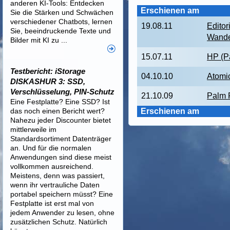
anderen KI-Tools: Entdecken
Erschienen am
Sie die Stärken und Schwächen
verschiedener Chatbots, lernen
19.08.11
Editor
Sie, beeindruckende Texte und
Wande
Bilder mit KI zu ...
15.07.11
HP (P
Testbericht: iStorage
04.10.10
Atomi
DISKASHUR 3: SSD,
Verschlüsselung, PIN-Schutz
21.10.09
Palm 
Eine Festplatte? Eine SSD? Ist
das noch einen Bericht wert?
Erschienen am
Nahezu jeder Discounter bietet
mittlerweile im
Standardsortiment Datenträger
an. Und für die normalen
Anwendungen sind diese meist
vollkommen ausreichend.
Meistens, denn was passiert,
wenn ihr vertrauliche Daten
portabel speichern müsst? Eine
Festplatte ist erst mal von
jedem Anwender zu lesen, ohne
zusätzlichen Schutz. Natürlich