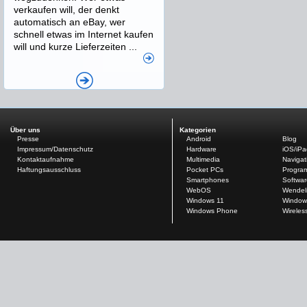
verkaufen will, der denkt
automatisch an eBay, wer
schnell etwas im Internet kaufen
will und kurze Lieferzeiten ...
Über uns
Kategorien
Presse
Android
Blog
Impressum/Datenschutz
Hardware
iOS/iP
Kontaktaufnahme
Multimedia
Navigat
Haftungsausschluss
Pocket PCs
Progra
Smartphones
Softwar
WebOS
Wendel
Windows 11
Window
Windows Phone
Wireles