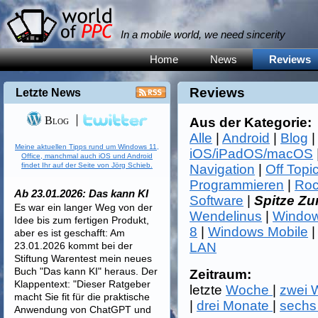
In a mobile world, we need sincerity
Home
News
Reviews
Reviews
Letzte News
Blog
Aus der Kategorie:
Alle
|
Android
|
Blog
Meine aktuellen Tipps rund um Windows 11,
iOS/iPadOS/macOS
Office, manchmal auch iOS und Android
findet Ihr auf der Seite von Jörg Schieb.
Navigation
|
Off Topi
Programmieren
|
Roc
Ab 23.01.2026: Das kann KI
Software
|
Spitze Z
Es war ein langer Weg von der
Wendelinus
|
Window
Idee bis zum fertigen Produkt,
8
|
Windows Mobile
aber es ist geschafft: Am
23.01.2026 kommt bei der
LAN
Stiftung Warentest mein neues
Buch "Das kann KI" heraus. Der
Zeitraum:
Klappentext: "Dieser Ratgeber
letzte
Woche
|
zwei
macht Sie fit für die praktische
|
drei Monate
|
sechs
Anwendung von ChatGPT und