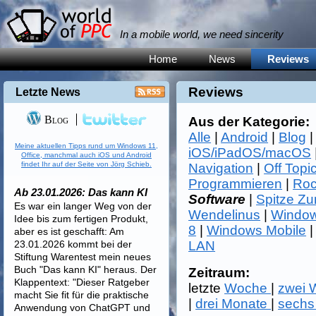
In a mobile world, we need sincerity
Home
News
Reviews
Reviews
Letzte News
Blog
Aus der Kategorie:
Alle
|
Android
|
Blog
Meine aktuellen Tipps rund um Windows 11,
iOS/iPadOS/macOS
Office, manchmal auch iOS und Android
findet Ihr auf der Seite von Jörg Schieb.
Navigation
|
Off Topi
Programmieren
|
Roc
Ab 23.01.2026: Das kann KI
Software
|
Spitze Z
Es war ein langer Weg von der
Wendelinus
|
Window
Idee bis zum fertigen Produkt,
8
|
Windows Mobile
aber es ist geschafft: Am
23.01.2026 kommt bei der
LAN
Stiftung Warentest mein neues
Buch "Das kann KI" heraus. Der
Zeitraum:
Klappentext: "Dieser Ratgeber
letzte
Woche
|
zwei
macht Sie fit für die praktische
|
drei Monate
|
sechs
Anwendung von ChatGPT und