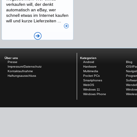
verkaufen will, der denkt
automatisch an eBay, wer
schnell etwas im Internet kaufen
will und kurze Lieferzeiten ...
Über uns
Kategorien
Presse
Android
Blog
Impressum/Datenschutz
Hardware
iOS/iP
Kontaktaufnahme
Multimedia
Navigat
Haftungsausschluss
Pocket PCs
Progra
Smartphones
Softwar
WebOS
Wendel
Windows 11
Window
Windows Phone
Wireles