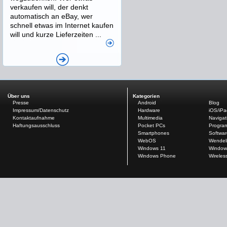
verkaufen will, der denkt
automatisch an eBay, wer
schnell etwas im Internet kaufen
will und kurze Lieferzeiten ...
Über uns
Kategorien
Presse
Android
Blog
Impressum/Datenschutz
Hardware
iOS/iP
Kontaktaufnahme
Multimedia
Navigat
Haftungsausschluss
Pocket PCs
Progra
Smartphones
Softwar
WebOS
Wendel
Windows 11
Window
Windows Phone
Wireles