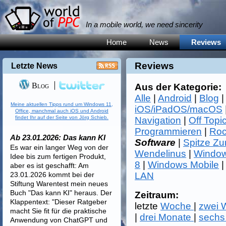
In a mobile world, we need sincerity
Home
News
Reviews
Reviews
Letzte News
Blog
Aus der Kategorie:
Alle
|
Android
|
Blog
Meine aktuellen Tipps rund um Windows 11,
iOS/iPadOS/macOS
Office, manchmal auch iOS und Android
findet Ihr auf der Seite von Jörg Schieb.
Navigation
|
Off Topi
Programmieren
|
Roc
Ab 23.01.2026: Das kann KI
Software
|
Spitze Z
Es war ein langer Weg von der
Wendelinus
|
Window
Idee bis zum fertigen Produkt,
8
|
Windows Mobile
aber es ist geschafft: Am
23.01.2026 kommt bei der
LAN
Stiftung Warentest mein neues
Buch "Das kann KI" heraus. Der
Zeitraum:
Klappentext: "Dieser Ratgeber
letzte
Woche
|
zwei
macht Sie fit für die praktische
|
drei Monate
|
sechs
Anwendung von ChatGPT und