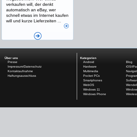
verkaufen will, der denkt
automatisch an eBay, wer
schnell etwas im Internet kaufen
will und kurze Lieferzeiten ...
Über uns
Kategorien
Presse
Android
Blog
Impressum/Datenschutz
Hardware
iOS/iP
Kontaktaufnahme
Multimedia
Navigat
Haftungsausschluss
Pocket PCs
Progra
Smartphones
Softwar
WebOS
Wendel
Windows 11
Window
Windows Phone
Wireles