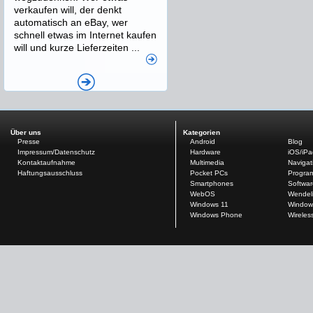
verkaufen will, der denkt
automatisch an eBay, wer
schnell etwas im Internet kaufen
will und kurze Lieferzeiten ...
Über uns
Kategorien
Presse
Android
Blog
Impressum/Datenschutz
Hardware
iOS/iP
Kontaktaufnahme
Multimedia
Navigat
Haftungsausschluss
Pocket PCs
Progra
Smartphones
Softwar
WebOS
Wendel
Windows 11
Window
Windows Phone
Wireles