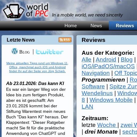
In a mobile world, we need sincerity
Home
News
Reviews
Reviews
Letzte News
Blog
Aus der Kategorie:
Alle
|
Android
|
Blog
Meine aktuellen Tipps rund um Windows 11,
iOS/iPadOS/macOS
Office, manchmal auch iOS und Android
findet Ihr auf der Seite von Jörg Schieb.
Navigation
|
Off Topi
Programmieren
|
Ro
Ab 23.01.2026: Das kann KI
Software
|
Spitze Zu
Es war ein langer Weg von der
Wendelinus
|
Window
Idee bis zum fertigen Produkt,
8
|
Windows Mobile
aber es ist geschafft: Am
23.01.2026 kommt bei der
LAN
Stiftung Warentest mein neues
Buch "Das kann KI" heraus. Der
Zeitraum:
Klappentext: "Dieser Ratgeber
letzte
Woche
|
zwei
macht Sie fit für die praktische
|
drei Monate
|
sech
Anwendung von ChatGPT und