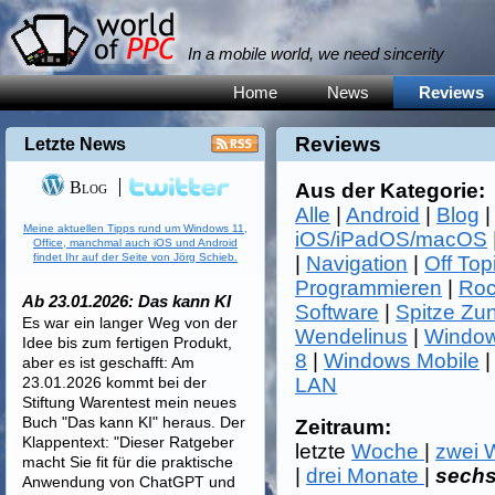
In a mobile world, we need sincerity
Home
News
Reviews
Reviews
Letzte News
Blog
Aus der Kategorie:
Alle
|
Android
|
Blog
Meine aktuellen Tipps rund um Windows 11,
iOS/iPadOS/macOS
Office, manchmal auch iOS und Android
findet Ihr auf der Seite von Jörg Schieb.
|
Navigation
|
Off Top
Programmieren
|
Roc
Ab 23.01.2026: Das kann KI
Software
|
Spitze Zu
Es war ein langer Weg von der
Wendelinus
|
Window
Idee bis zum fertigen Produkt,
8
|
Windows Mobile
aber es ist geschafft: Am
23.01.2026 kommt bei der
LAN
Stiftung Warentest mein neues
Buch "Das kann KI" heraus. Der
Zeitraum:
Klappentext: "Dieser Ratgeber
letzte
Woche
|
zwei
macht Sie fit für die praktische
|
drei Monate
|
sech
Anwendung von ChatGPT und