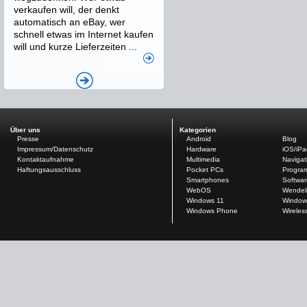
verkaufen will, der denkt
automatisch an eBay, wer
schnell etwas im Internet kaufen
will und kurze Lieferzeiten ...
Über uns
Kategorien
Presse
Android
Blog
Impressum/Datenschutz
Hardware
iOS/iP
Kontaktaufnahme
Multimedia
Navigat
Haftungsausschluss
Pocket PCs
Progra
Smartphones
Softwar
WebOS
Wendel
Windows 11
Window
Windows Phone
Wireles