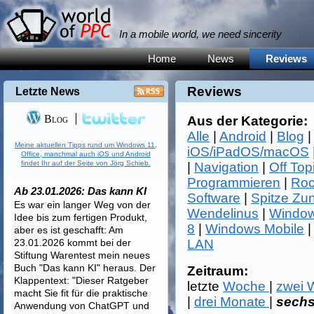
In a mobile world, we need sincerity
Home
News
Reviews
Reviews
Letzte News
Blog
Aus der Kategorie:
Alle
|
Android
|
Blog
Meine aktuellen Tipps rund um Windows 11,
iOS/iPadOS/macOS
Office, manchmal auch iOS und Android
findet Ihr auf der Seite von Jörg Schieb.
|
Navigation
|
Off Top
Programmieren
|
Roc
Ab 23.01.2026: Das kann KI
Software
|
Spitze Zu
Es war ein langer Weg von der
Wendelinus
|
Window
Idee bis zum fertigen Produkt,
8
|
Windows Mobile
aber es ist geschafft: Am
23.01.2026 kommt bei der
LAN
Stiftung Warentest mein neues
Buch "Das kann KI" heraus. Der
Zeitraum:
Klappentext: "Dieser Ratgeber
letzte
Woche
|
zwei
macht Sie fit für die praktische
|
drei Monate
|
sech
Anwendung von ChatGPT und