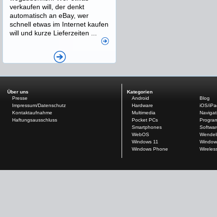
verkaufen will, der denkt
automatisch an eBay, wer
schnell etwas im Internet kaufen
will und kurze Lieferzeiten ...
Über uns
Kategorien
Presse
Android
Blog
Impressum/Datenschutz
Hardware
iOS/iP
Kontaktaufnahme
Multimedia
Navigat
Haftungsausschluss
Pocket PCs
Progra
Smartphones
Softwar
WebOS
Wendel
Windows 11
Window
Windows Phone
Wireles