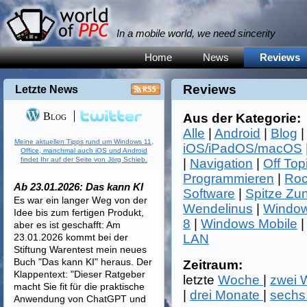
In a mobile world, we need sincerity
Home
News
Reviews
Reviews
Letzte News
Blog
Aus der Kategorie:
Alle
|
Android
|
Blog
Meine aktuellen Tipps rund um Windows 11,
iOS/iPadOS/macOS
Office, manchmal auch iOS und Android
findet Ihr auf der Seite von Jörg Schieb.
|
Navigation
|
Off Top
Programmieren
|
Roc
Ab 23.01.2026: Das kann KI
Software
|
Spitze Zu
Es war ein langer Weg von der
Wendelinus
|
Window
Idee bis zum fertigen Produkt,
8
|
Windows Mobile
aber es ist geschafft: Am
23.01.2026 kommt bei der
LAN
Stiftung Warentest mein neues
Buch "Das kann KI" heraus. Der
Zeitraum:
Klappentext: "Dieser Ratgeber
letzte
Woche
|
zwei
macht Sie fit für die praktische
|
drei Monate
|
sechs
Anwendung von ChatGPT und