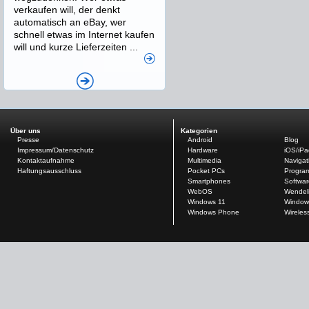
verkaufen will, der denkt
automatisch an eBay, wer
schnell etwas im Internet kaufen
will und kurze Lieferzeiten ...
Über uns
Kategorien
Presse
Android
Blog
Impressum/Datenschutz
Hardware
iOS/iP
Kontaktaufnahme
Multimedia
Navigat
Haftungsausschluss
Pocket PCs
Progra
Smartphones
Softwar
WebOS
Wendel
Windows 11
Window
Windows Phone
Wireles