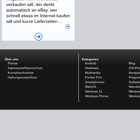
verkaufen will, der denkt
automatisch an eBay, wer
schnell etwas im Internet kaufen
will und kurze Lieferzeiten ...
Über uns
Kategorien
Presse
Android
Blog
Impressum/Datenschutz
Hardware
iOS/iP
Kontaktaufnahme
Multimedia
Navigat
Haftungsausschluss
Pocket PCs
Progra
Smartphones
Softwar
WebOS
Wendel
Windows 11
Window
Windows Phone
Wireles