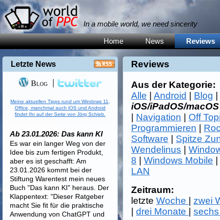
In a mobile world, we need sincerity
Home
News
Reviews
Reviews
Letzte News
Blog
Aus der Kategorie:
Alle
|
Android
|
Blog
Meine aktuellen Tipps rund um Windows 11,
iOS/iPadOS/macOS
Office, manchmal auch iOS und Android
findet Ihr auf der Seite von Jörg Schieb.
|
Navigation
|
Off Top
Programmieren
|
Roc
Ab 23.01.2026: Das kann KI
Software
|
Spitze Zu
Es war ein langer Weg von der
Wendelinus
|
Window
Idee bis zum fertigen Produkt,
8
|
Windows Mobile
aber es ist geschafft: Am
23.01.2026 kommt bei der
LAN
Stiftung Warentest mein neues
Buch "Das kann KI" heraus. Der
Zeitraum:
Klappentext: "Dieser Ratgeber
letzte
Woche
|
zwei
macht Sie fit für die praktische
|
drei Monate
|
sechs
Anwendung von ChatGPT und