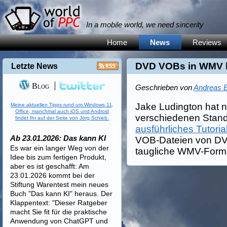
In a mobile world, we need sincerity
Home
News
Reviews
DVD VOBs in WMV k
Letzte News
Blog
Geschrieben von
Andreas E
Jake Ludington hat 
Meine aktuellen Tipps rund um Windows 11,
Office, manchmal auch iOS und Android
verschiedenen Stand
findet Ihr auf der Seite von Jörg Schieb.
ausführliches Tutoria
Ab 23.01.2026: Das kann KI
VOB-Dateien von DVD
Es war ein langer Weg von der
taugliche WMV-Forma
Idee bis zum fertigen Produkt,
aber es ist geschafft: Am
23.01.2026 kommt bei der
Stiftung Warentest mein neues
Buch "Das kann KI" heraus. Der
Klappentext: "Dieser Ratgeber
macht Sie fit für die praktische
Anwendung von ChatGPT und