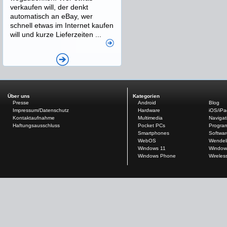
verkaufen will, der denkt
automatisch an eBay, wer
schnell etwas im Internet kaufen
will und kurze Lieferzeiten ...
Über uns
Kategorien
Presse
Android
Blog
Impressum/Datenschutz
Hardware
iOS/iP
Kontaktaufnahme
Multimedia
Navigat
Haftungsausschluss
Pocket PCs
Progra
Smartphones
Softwar
WebOS
Wendel
Windows 11
Window
Windows Phone
Wireles