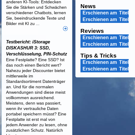
anderen KI-Tools: Entdecken
News
Sie die Stärken und Schwächen
verschiedener Chatbots, lernen
Erschienen am
Titel
Sie, beeindruckende Texte und
Erschienen am
Titel
Bilder mit KI zu ...
Reviews
Erschienen am
Titel
Testbericht: iStorage
Erschienen am
Titel
DISKASHUR 3: SSD,
Verschlüsselung, PIN-Schutz
Tips & Tricks
Eine Festplatte? Eine SSD? Ist
Erschienen am
Titel
das noch einen Bericht wert?
Erschienen am
Titel
Nahezu jeder Discounter bietet
mittlerweile im
Standardsortiment Datenträger
an. Und für die normalen
Anwendungen sind diese meist
vollkommen ausreichend.
Meistens, denn was passiert,
wenn ihr vertrauliche Daten
portabel speichern müsst? Eine
Festplatte ist erst mal von
jedem Anwender zu lesen, ohne
zusätzlichen Schutz. Natürlich