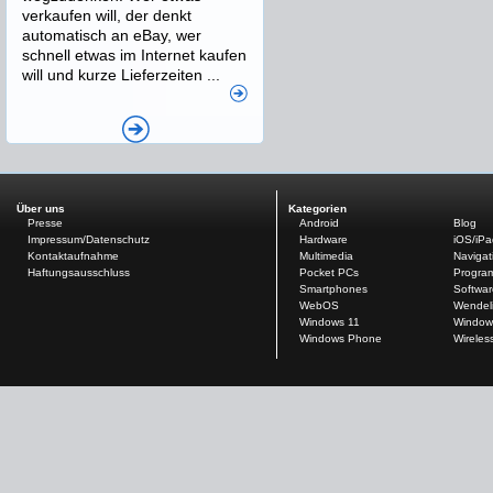
verkaufen will, der denkt
automatisch an eBay, wer
schnell etwas im Internet kaufen
will und kurze Lieferzeiten ...
Über uns
Kategorien
Presse
Android
Blog
Impressum/Datenschutz
Hardware
iOS/iP
Kontaktaufnahme
Multimedia
Navigat
Haftungsausschluss
Pocket PCs
Progra
Smartphones
Softwar
WebOS
Wendel
Windows 11
Window
Windows Phone
Wireles