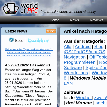
In a mobile world, we need sincerity
Home
News
Reviews
Artikel nach Katego
Letzte News
Blog
Aus der Kategorie:
Alle
|
Android
|
Blog
Meine aktuellen Tipps rund um Windows 11,
iOS/iPadOS/macOS
Office, manchmal auch iOS und Android
findet Ihr auf der Seite von Jörg Schieb.
Navigation
|
Off Topi
Programmieren
|
Roc
Ab 23.01.2026: Das kann KI
Software
|
Spitze Zu
Es war ein langer Weg von der
Wendelinus
|
Window
Idee bis zum fertigen Produkt,
8
|
Windows Mobile
aber es ist geschafft: Am
23.01.2026 kommt bei der
LAN
Stiftung Warentest mein neues
Buch "Das kann KI" heraus. Der
Zeitraum:
Klappentext: "Dieser Ratgeber
letzte
Woche
|
zwei
macht Sie fit für die praktische
|
drei Monate
|
sech
Anwendung von ChatGPT und