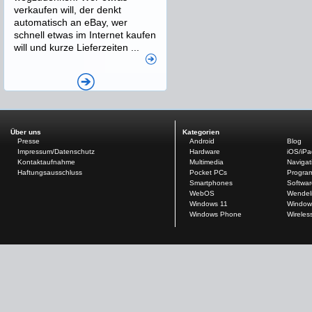
verkaufen will, der denkt
automatisch an eBay, wer
schnell etwas im Internet kaufen
will und kurze Lieferzeiten ...
Über uns
Kategorien
Presse
Android
Blog
Impressum/Datenschutz
Hardware
iOS/iP
Kontaktaufnahme
Multimedia
Navigat
Haftungsausschluss
Pocket PCs
Progra
Smartphones
Softwar
WebOS
Wendel
Windows 11
Window
Windows Phone
Wireles