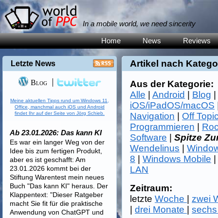
In a mobile world, we need sincerity
Home
News
Reviews
Artikel nach Katego
Letzte News
Blog
Aus der Kategorie:
Alle
|
Android
|
Blog
Meine aktuellen Tipps rund um Windows 11,
iOS/iPadOS/macOS
Office, manchmal auch iOS und Android
findet Ihr auf der Seite von Jörg Schieb.
Navigation
|
Off Topi
Programmieren
|
Roc
Ab 23.01.2026: Das kann KI
Software
|
Spitze Z
Es war ein langer Weg von der
Wendelinus
|
Window
Idee bis zum fertigen Produkt,
8
|
Windows Mobile
aber es ist geschafft: Am
23.01.2026 kommt bei der
LAN
Stiftung Warentest mein neues
Buch "Das kann KI" heraus. Der
Zeitraum:
Klappentext: "Dieser Ratgeber
letzte
Woche
|
zwei
macht Sie fit für die praktische
|
drei Monate
|
sechs
Anwendung von ChatGPT und