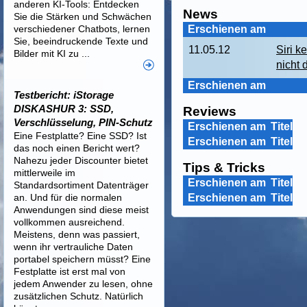
anderen KI-Tools: Entdecken
News
Sie die Stärken und Schwächen
verschiedener Chatbots, lernen
Erschienen am
Sie, beeindruckende Texte und
11.05.12
Siri k
Bilder mit KI zu ...
nicht 
Erschienen am
Testbericht: iStorage
DISKASHUR 3: SSD,
Reviews
Verschlüsselung, PIN-Schutz
Erschienen am
Titel
Eine Festplatte? Eine SSD? Ist
Erschienen am
Titel
das noch einen Bericht wert?
Nahezu jeder Discounter bietet
Tips & Tricks
mittlerweile im
Erschienen am
Titel
Standardsortiment Datenträger
an. Und für die normalen
Erschienen am
Titel
Anwendungen sind diese meist
vollkommen ausreichend.
Meistens, denn was passiert,
wenn ihr vertrauliche Daten
portabel speichern müsst? Eine
Festplatte ist erst mal von
jedem Anwender zu lesen, ohne
zusätzlichen Schutz. Natürlich