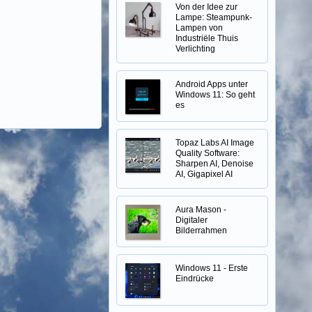
Von der Idee zur
Lampe: Steampunk-
Lampen von
Industriële Thuis
Verlichting
Android Apps unter
Windows 11: So geht
es
Topaz Labs AI Image
Quality Software:
Sharpen AI, Denoise
AI, Gigapixel AI
Aura Mason -
Digitaler
Bilderrahmen
Windows 11 - Erste
Eindrücke