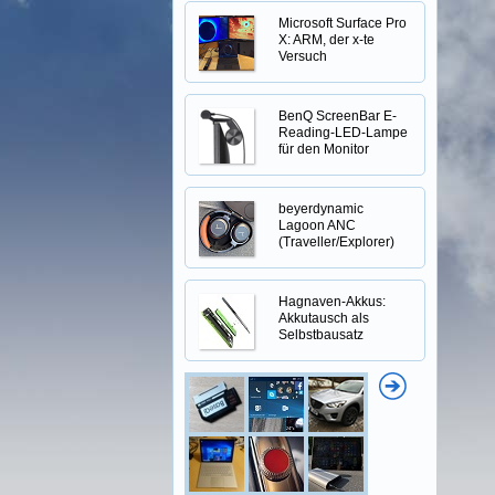
Microsoft Surface Pro
X: ARM, der x-te
Versuch
BenQ ScreenBar E-
Reading-LED-Lampe
für den Monitor
beyerdynamic
Lagoon ANC
(Traveller/Explorer)
Hagnaven-Akkus:
Akkutausch als
Selbstbausatz