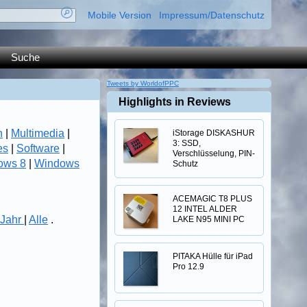
Mobile Version
Impressum/Datenschutz
Suche
Tweets by WorldofPPC
Highlights in Reviews
n
|
Multimedia
|
iStorage DISKASHUR
3: SSD,
es
|
Software
|
Verschlüsselung, PIN-
ows 8
|
Windows
Schutz
ACEMAGIC T8 PLUS
12 INTEL ALDER
Jahr
|
Alle
.
LAKE N95 MINI PC
PITAKA Hülle für iPad
Pro 12.9