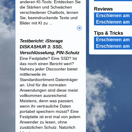
anderen KI-Tools: Entdecken Sie
die Stärken und Schwächen
Reviews
verschiedener Chatbots, lernen
Erschienen am
Sie, beeindruckende Texte und
Erschienen am
Bilder mit KI zu ...
Tips & Tricks
Erschienen am
Testbericht: iStorage
Erschienen am
DISKASHUR 3: SSD,
Verschlüsselung, PIN-Schutz
Eine Festplatte? Eine SSD? Ist
das noch einen Bericht wert?
Nahezu jeder Discounter bietet
mittlerweile im
Standardsortiment Datenträger
an. Und für die normalen
Anwendungen sind diese meist
vollkommen ausreichend.
Meistens, denn was passiert,
wenn ihr vertrauliche Daten
portabel speichern müsst? Eine
Festplatte ist erst mal von jedem
Anwender zu lesen, ohne
zusätzlichen Schutz. Natürlich