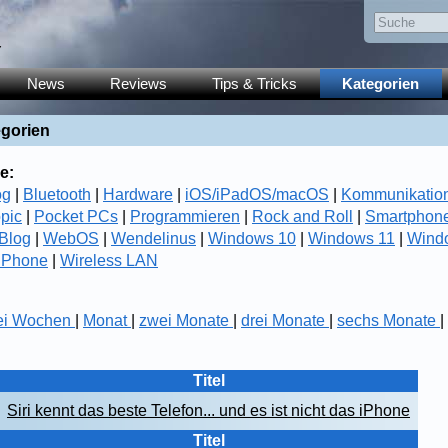
y
News
Reviews
Tips & Tricks
Kategorien
egorien
e:
og
|
Bluetooth
|
Hardware
|
iOS/iPadOS/macOS
|
Kommunikatio
opic
|
Pocket PCs
|
Programmieren
|
Rock and Roll
|
Smartphon
Blog
|
WebOS
|
Wendelinus
|
Windows 10
|
Windows 11
|
Wind
 Phone
|
Wireless LAN
ei Wochen
|
Monat
|
zwei Monate
|
drei Monate
|
sechs Monate
|
Titel
Siri kennt das beste Telefon... und es ist nicht das iPhone
Titel