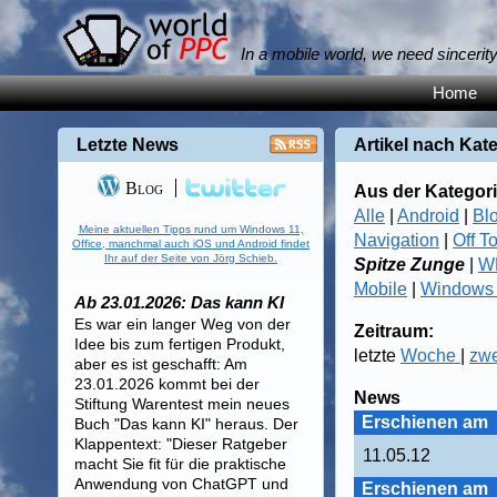
In a mobile world, we need sincerit
Home
Letzte News
Artikel nach Kat
Blog
Aus der Kategori
Alle
|
Android
|
Bl
Meine aktuellen Tipps rund um Windows 11,
Navigation
|
Off T
Office, manchmal auch iOS und Android findet
Ihr auf der Seite von Jörg Schieb.
Spitze Zunge
|
W
Mobile
|
Windows
Ab 23.01.2026: Das kann KI
Es war ein langer Weg von der
Zeitraum:
Idee bis zum fertigen Produkt,
letzte
Woche
|
zw
aber es ist geschafft: Am
23.01.2026 kommt bei der
News
Stiftung Warentest mein neues
Erschienen am
Buch "Das kann KI" heraus. Der
Klappentext: "Dieser Ratgeber
11.05.12
macht Sie fit für die praktische
Anwendung von ChatGPT und
Erschienen am