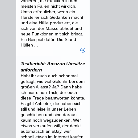
variieren, die Funktion in den
meisten Fällen nicht wirklich.
Umso erfreulicher, wenn ein
Hersteller sich Gedanken macht
und eine Hülle produziert, die
sich von der Masse abhebt und
neue Funktionen mit sich bringt.
Ein Beispiel dafür: Die Stand-
Hüllen ...
Testbericht: Amazon Umsätze
anfordern
Habt ihr euch auch schonmal
gefragt, wie viel Geld ihr bei dem
großen A lasst? Ja? Dann habe
ich hier einen Trick, der euch
diese Frage beantworten könnte.
Es gibt Anbieter, die haben sich
still und leise in unser Leben
geschlichen und sind daraus
kaum noch wegzudenken. Wer
etwas verkaufen will, der denkt
automatisch an eBay, wer
schnell etwas im Internet kaufen