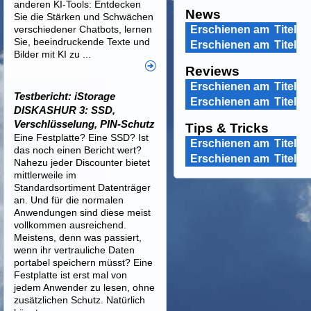
anderen KI-Tools: Entdecken
News
Sie die Stärken und Schwächen
verschiedener Chatbots, lernen
Erschienen am
Titel
Sie, beeindruckende Texte und
Erschienen am
Titel
Bilder mit KI zu ...
Reviews
Erschienen am
Titel
Testbericht: iStorage
Erschienen am
Titel
DISKASHUR 3: SSD,
Verschlüsselung, PIN-Schutz
Tips & Tricks
Eine Festplatte? Eine SSD? Ist
Erschienen am
Titel
das noch einen Bericht wert?
Erschienen am
Titel
Nahezu jeder Discounter bietet
mittlerweile im
Standardsortiment Datenträger
an. Und für die normalen
Anwendungen sind diese meist
vollkommen ausreichend.
Meistens, denn was passiert,
wenn ihr vertrauliche Daten
portabel speichern müsst? Eine
Festplatte ist erst mal von
jedem Anwender zu lesen, ohne
zusätzlichen Schutz. Natürlich