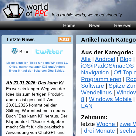
In a mobile world, we need sincerity
Home
News
Reviews
Artikel nach Katego
Letzte News
Blog
Aus der Kategorie:
Alle
|
Android
|
Blog
Meine aktuellen Tipps rund um Windows 11,
iOS/iPadOS/macOS
Office, manchmal auch iOS und Android
findet Ihr auf der Seite von Jörg Schieb.
Navigation
|
Off Topi
Programmieren
|
Roc
Ab 23.01.2026: Das kann KI
Software
|
Spitze Zu
Es war ein langer Weg von der
Wendelinus
|
Window
Idee bis zum fertigen Produkt,
8
|
Windows Mobile
aber es ist geschafft: Am
23.01.2026 kommt bei der
LAN
Stiftung Warentest mein neues
Buch "Das kann KI" heraus. Der
Zeitraum:
Klappentext: "Dieser Ratgeber
letzte
Woche
|
zwei
macht Sie fit für die praktische
|
drei Monate
|
sechs
Anwendung von ChatGPT und