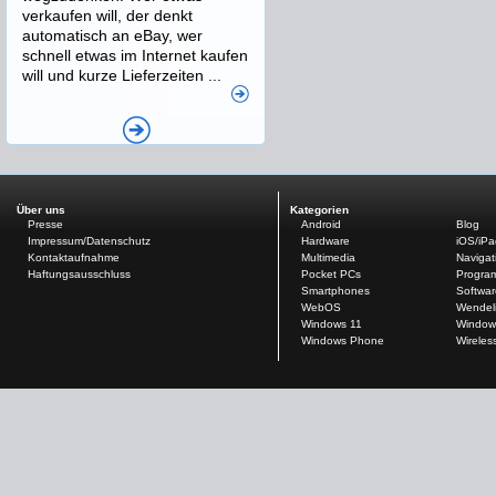
verkaufen will, der denkt
automatisch an eBay, wer
schnell etwas im Internet kaufen
will und kurze Lieferzeiten ...
Über uns
Kategorien
Presse
Android
Blog
Impressum/Datenschutz
Hardware
iOS/iP
Kontaktaufnahme
Multimedia
Navigat
Haftungsausschluss
Pocket PCs
Progra
Smartphones
Softwar
WebOS
Wendel
Windows 11
Window
Windows Phone
Wireles