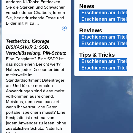
anderen KI-Tools: Entdecken
News
Sie die Stärken und Schwächen
verschiedener Chatbots, lernen
Erschienen am
Titel
Sie, beeindruckende Texte und
Erschienen am
Titel
Bilder mit KI zu ...
Reviews
Erschienen am
Titel
Testbericht: iStorage
Erschienen am
Titel
DISKASHUR 3: SSD,
Verschlüsselung, PIN-Schutz
Tips & Tricks
Eine Festplatte? Eine SSD? Ist
Erschienen am
Titel
das noch einen Bericht wert?
Erschienen am
Titel
Nahezu jeder Discounter bietet
mittlerweile im
Standardsortiment Datenträger
an. Und für die normalen
Anwendungen sind diese meist
vollkommen ausreichend.
Meistens, denn was passiert,
wenn ihr vertrauliche Daten
portabel speichern müsst? Eine
Festplatte ist erst mal von
jedem Anwender zu lesen, ohne
zusätzlichen Schutz. Natürlich