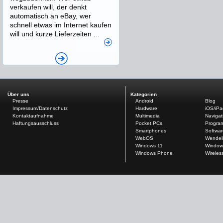
verkaufen will, der denkt
automatisch an eBay, wer
schnell etwas im Internet kaufen
will und kurze Lieferzeiten ...
Über uns
Kategorien
Presse
Android
Blog
Impressum/Datenschutz
Hardware
iOS/iP
Kontaktaufnahme
Multimedia
Navigat
Haftungsausschluss
Pocket PCs
Progra
Smartphones
Softwar
WebOS
Wendel
Windows 11
Window
Windows Phone
Wireles