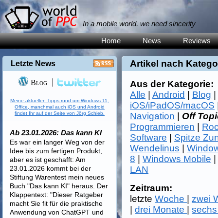
In a mobile world, we need sincerity
Home
News
Reviews
Artikel nach Katego
Letzte News
Blog
Aus der Kategorie:
Alle
|
Android
|
Blog
Meine aktuellen Tipps rund um Windows 11,
iOS/iPadOS/macOS
Office, manchmal auch iOS und Android
findet Ihr auf der Seite von Jörg Schieb.
Navigation
|
Off Topi
Programmieren
|
Roc
Ab 23.01.2026: Das kann KI
Software
|
Spitze Zu
Es war ein langer Weg von der
Wendelinus
|
Window
Idee bis zum fertigen Produkt,
8
|
Windows Mobile
aber es ist geschafft: Am
23.01.2026 kommt bei der
LAN
Stiftung Warentest mein neues
Buch "Das kann KI" heraus. Der
Zeitraum:
Klappentext: "Dieser Ratgeber
letzte
Woche
|
zwei
macht Sie fit für die praktische
|
drei Monate
|
sechs
Anwendung von ChatGPT und