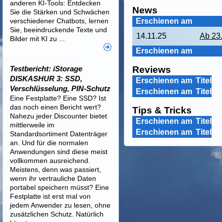
anderen KI-Tools: Entdecken
News
Sie die Stärken und Schwächen
verschiedener Chatbots, lernen
Erschienen am
Sie, beeindruckende Texte und
14.11.25
Ab 23
Bilder mit KI zu ...
Erschienen am
Testbericht: iStorage
Reviews
DISKASHUR 3: SSD,
Erschienen am
Titel
Verschlüsselung, PIN-Schutz
Erschienen am
Titel
Eine Festplatte? Eine SSD? Ist
das noch einen Bericht wert?
Tips & Tricks
Nahezu jeder Discounter bietet
Erschienen am
Titel
mittlerweile im
Erschienen am
Titel
Standardsortiment Datenträger
an. Und für die normalen
Anwendungen sind diese meist
vollkommen ausreichend.
Meistens, denn was passiert,
wenn ihr vertrauliche Daten
portabel speichern müsst? Eine
Festplatte ist erst mal von
jedem Anwender zu lesen, ohne
zusätzlichen Schutz. Natürlich