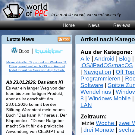
In a mobile world, we need sincerity
Home
News
Reviews
Artikel nach Katego
Letzte News
Blog
Aus der Kategorie:
Alle
|
Android
|
Blog
Meine aktuellen Tipps rund um Windows 11,
iOS/iPadOS/macOS
Office, manchmal auch iOS und Android
findet Ihr auf der Seite von Jörg Schieb.
|
Navigation
|
Off Top
Programmieren
|
Roc
Ab 23.01.2026: Das kann KI
Software
|
Spitze Zu
Es war ein langer Weg von der
Wendelinus
|
Window
Idee bis zum fertigen Produkt,
8
|
Windows Mobile
aber es ist geschafft: Am
23.01.2026 kommt bei der
LAN
Stiftung Warentest mein neues
Buch "Das kann KI" heraus. Der
Zeitraum:
Klappentext: "Dieser Ratgeber
letzte
Woche
|
zwei
macht Sie fit für die praktische
|
drei Monate
|
sechs
Anwendung von ChatGPT und