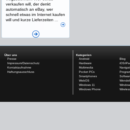
verkaufen will, der denkt
automatisch an eBay, wer
schnell etwas im Internet kaufen
will und kurze Lieferzeiten ...
Über uns
Kategorien
Presse
Android
Blog
Impressum/Datenschutz
Hardware
iOS/iP
Kontaktaufnahme
Multimedia
Navigat
Haftungsausschluss
Pocket PCs
Progra
Smartphones
Softwar
WebOS
Wendel
Windows 11
Window
Windows Phone
Wireles