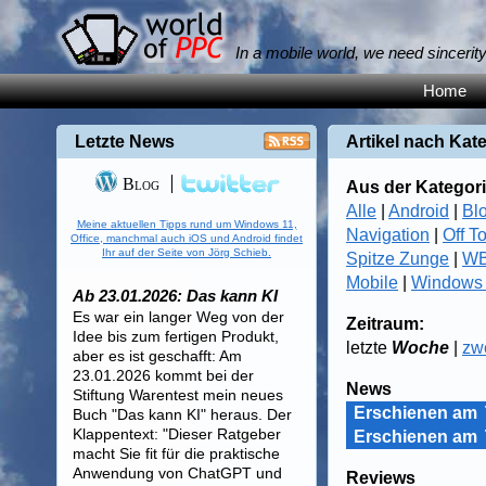
In a mobile world, we need sincerit
Home
Letzte News
Artikel nach Kat
Blog
Aus der Kategori
Alle
|
Android
|
Bl
Meine aktuellen Tipps rund um Windows 11,
Navigation
|
Off T
Office, manchmal auch iOS und Android findet
Ihr auf der Seite von Jörg Schieb.
Spitze Zunge
|
WB
Mobile
|
Windows
Ab 23.01.2026: Das kann KI
Es war ein langer Weg von der
Zeitraum:
Idee bis zum fertigen Produkt,
letzte
Woche
|
zw
aber es ist geschafft: Am
23.01.2026 kommt bei der
News
Stiftung Warentest mein neues
Erschienen am
Buch "Das kann KI" heraus. Der
Klappentext: "Dieser Ratgeber
Erschienen am
macht Sie fit für die praktische
Anwendung von ChatGPT und
Reviews