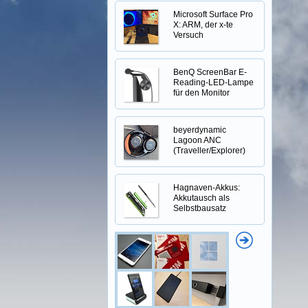
Microsoft Surface Pro
X: ARM, der x-te
Versuch
BenQ ScreenBar E-
Reading-LED-Lampe
für den Monitor
beyerdynamic
Lagoon ANC
(Traveller/Explorer)
Hagnaven-Akkus:
Akkutausch als
Selbstbausatz