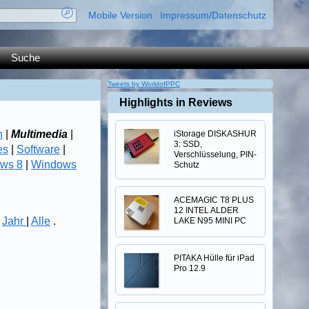
Mobile Version
Impressum/Datenschutz
Suche
Tweets by WorldofPPC
Highlights in Reviews
n
|
Multimedia
|
iStorage DISKASHUR
3: SSD,
es
|
Software
|
Verschlüsselung, PIN-
ws 8
|
Windows
Schutz
ACEMAGIC T8 PLUS
12 INTEL ALDER
|
Jahr
|
Alle
.
LAKE N95 MINI PC
PITAKA Hülle für iPad
Pro 12.9