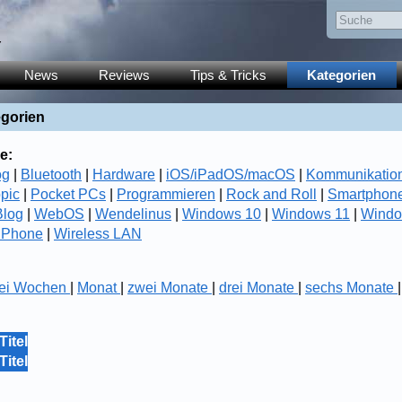
y
News
Reviews
Tips & Tricks
Kategorien
egorien
e:
og
|
Bluetooth
|
Hardware
|
iOS/iPadOS/macOS
|
Kommunikatio
opic
|
Pocket PCs
|
Programmieren
|
Rock and Roll
|
Smartphon
log
|
WebOS
|
Wendelinus
|
Windows 10
|
Windows 11
|
Windo
 Phone
|
Wireless LAN
ei Wochen
|
Monat
|
zwei Monate
|
drei Monate
|
sechs Monate
Titel
Titel