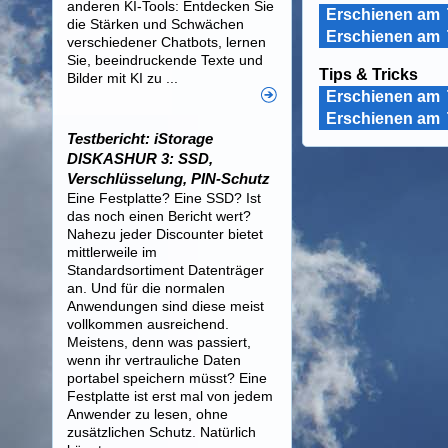
anderen KI-Tools: Entdecken Sie
Erschienen am
die Stärken und Schwächen
Erschienen am
verschiedener Chatbots, lernen
Sie, beeindruckende Texte und
Tips & Tricks
Bilder mit KI zu ...
Erschienen am
Erschienen am
Testbericht: iStorage
DISKASHUR 3: SSD,
Verschlüsselung, PIN-Schutz
Eine Festplatte? Eine SSD? Ist
das noch einen Bericht wert?
Nahezu jeder Discounter bietet
mittlerweile im
Standardsortiment Datenträger
an. Und für die normalen
Anwendungen sind diese meist
vollkommen ausreichend.
Meistens, denn was passiert,
wenn ihr vertrauliche Daten
portabel speichern müsst? Eine
Festplatte ist erst mal von jedem
Anwender zu lesen, ohne
zusätzlichen Schutz. Natürlich