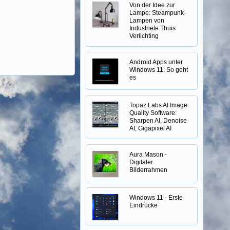
Von der Idee zur
Lampe: Steampunk-
Lampen von
Industriële Thuis
Verlichting
Android Apps unter
Windows 11: So geht
es
Topaz Labs AI Image
Quality Software:
Sharpen AI, Denoise
AI, Gigapixel AI
Aura Mason -
Digitaler
Bilderrahmen
Windows 11 - Erste
Eindrücke