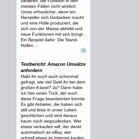
variieren, die Funktion in den
meisten Fällen nicht wirklich.
Umso erfreulicher, wenn ein
Hersteller sich Gedanken macht
und eine Hülle produziert, die
sich von der Masse abhebt und
neue Funktionen mit sich bringt.
Ein Beispiel dafür: Die Stand-
Hüllen ...
Testbericht: Amazon Umsätze
anfordern
Habt ihr euch auch schonmal
gefragt, wie viel Geld ihr bei dem
großen A lasst? Ja? Dann habe
ich hier einen Trick, der euch
diese Frage beantworten könnte.
Es gibt Anbieter, die haben sich
still und leise in unser Leben
geschlichen und sind daraus
kaum noch wegzudenken. Wer
etwas verkaufen will, der denkt
automatisch an eBay, wer
schnell etwas im Internet kaufen