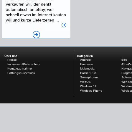
verkaufen will, der denkt
automatisch an eBay, wer
schnell etwas im Internet kaufen
will und kurze Lieferzeiten ...
Über uns
Kategorien
Presse
Android
Blog
Impressum/Datenschutz
Hardware
iOS/iP
Kontaktaufnahme
Multimedia
Navigat
Haftungsausschluss
Pocket PCs
Progra
Smartphones
Softwar
WebOS
Wendel
Windows 11
Window
Windows Phone
Wireles