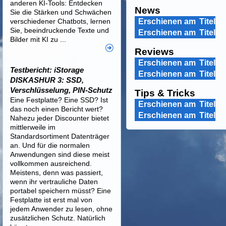
anderen KI-Tools: Entdecken
News
Sie die Stärken und Schwächen
verschiedener Chatbots, lernen
Erschienen am
Titel
Sie, beeindruckende Texte und
Erschienen am
Titel
Bilder mit KI zu ...
Reviews
Erschienen am
Titel
Testbericht: iStorage
Erschienen am
Titel
DISKASHUR 3: SSD,
Verschlüsselung, PIN-Schutz
Tips & Tricks
Eine Festplatte? Eine SSD? Ist
Erschienen am
Titel
das noch einen Bericht wert?
Erschienen am
Titel
Nahezu jeder Discounter bietet
mittlerweile im
Standardsortiment Datenträger
an. Und für die normalen
Anwendungen sind diese meist
vollkommen ausreichend.
Meistens, denn was passiert,
wenn ihr vertrauliche Daten
portabel speichern müsst? Eine
Festplatte ist erst mal von
jedem Anwender zu lesen, ohne
zusätzlichen Schutz. Natürlich