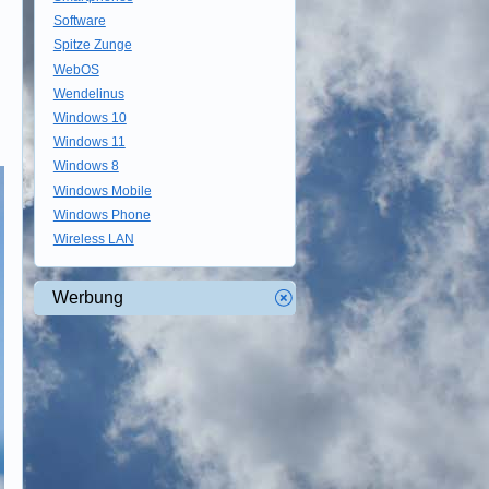
Software
Spitze Zunge
WebOS
Wendelinus
Windows 10
Windows 11
Windows 8
Windows Mobile
Windows Phone
Wireless LAN
Werbung