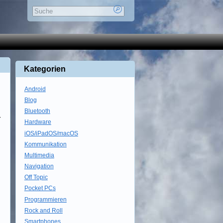
Kategorien
Android
Blog
Bluetooth
r
Hardware
iOS/iPadOS/macOS
Kommunikation
Multimedia
Navigation
Off Topic
Pocket PCs
Programmieren
Rock and Roll
Smartphones