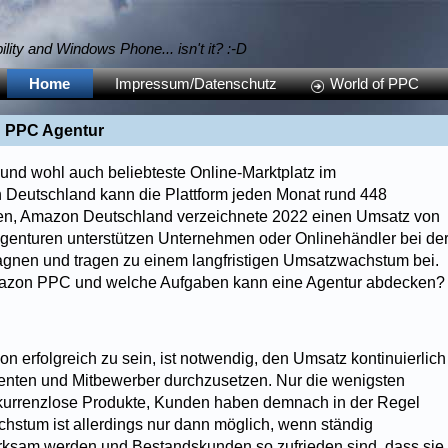
bility and Windows Phone... isn't it? :-D
Home
Impressum/Datenschutz
World of PPC
 PPC Agentur
 und wohl auch beliebteste Online-Marktplatz im
 Deutschland kann die Plattform jeden Monat rund 448
nen, Amazon Deutschland verzeichnete 2022 einen Umsatz von
 Agenturen unterstützen Unternehmen oder Onlinehändler bei de
gnen und tragen zu einem langfristigen Umsatzwachstum bei.
Amazon PPC und welche Aufgaben kann eine Agentur abdecken?
on erfolgreich zu sein, ist notwendig, den Umsatz kontinuierlich
renten und Mitbewerber durchzusetzen. Nur die wenigsten
kurrenzlose Produkte, Kunden haben demnach in der Regel
achstum ist allerdings nur dann möglich, wenn ständig
ksam werden und Bestandskunden so zufrieden sind, dass sie