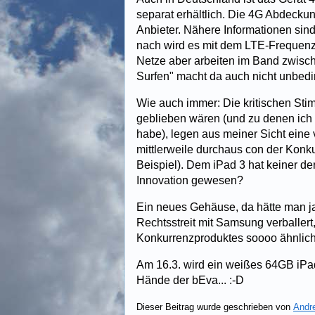
separat erhältlich. Die 4G Abdeckun
Anbieter. Nähere Informationen sin
nach wird es mit dem LTE-Frequenz
Netze aber arbeiten im Band zwisc
Surfen" macht da auch nicht unbedin
Wie auch immer: Die kritischen Sti
geblieben wären (und zu denen ich 
habe), legen aus meiner Sicht eine
mittlerweile durchaus con der Konk
Beispiel). Dem iPad 3 hat keiner d
Innovation gewesen?
Ein neues Gehäuse, da hätte man ja
Rechtsstreit mit Samsung verballer
Konkurrenzproduktes soooo ähnlich s
Am 16.3. wird ein weißes 64GB iPad 
Hände der bEva... :-D
Dieser Beitrag wurde geschrieben von
Andr