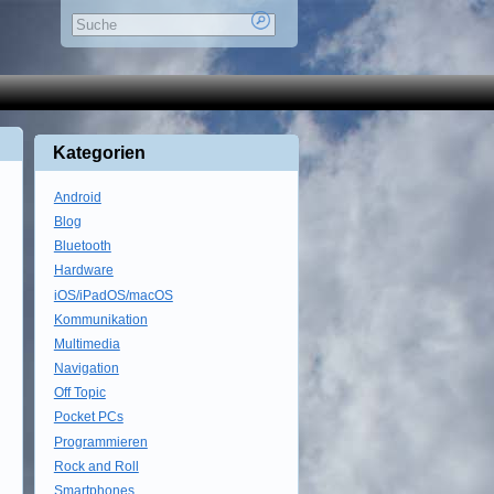
Kategorien
Android
Blog
Bluetooth
Hardware
iOS/iPadOS/macOS
Kommunikation
Multimedia
Navigation
Off Topic
Pocket PCs
Programmieren
Rock and Roll
Smartphones