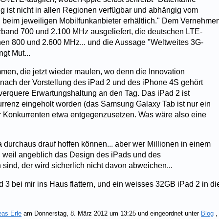
g ist nicht in allen Regionen verfügbar und abhängig vom
d beim jeweiligen Mobilfunkanbieter erhältlich." Dem Vernehme
band 700 und 2.100 MHz ausgeliefert, die deutschen LTE-
hen 800 und 2.600 MHz... und die Aussage "Weltweites 3G-
gt Mut...
mmen, die jetzt wieder maulen, wo denn die Innovation
nach der Vorstellung des iPad 2 und des iPhone 4S gehört
 verquere Erwartungshaltung an den Tag. Das iPad 2 ist
urrenz eingeholt worden (das Samsung Galaxy Tab ist nur ein
er Konkurrenten etwa entgegenzusetzen. Was wäre also eine
 durchaus drauf hoffen können... aber wer Millionen in einem
t, weil angeblich das Design des iPads und des
ind, der wird sicherlich nicht davon abweichen...
3 bei mir ins Haus flattern, und ein weisses 32GB iPad 2 in di
eas Erle
am Donnerstag, 8. März 2012 um 13:25 und eingeordnet unter
Blog
,