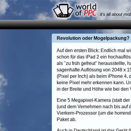
it's all about mo
Revolution oder Mogelpackung? 
Auf den ersten Blick: Endlich mal w
schon für das iPad 2 ein hochauflö
als "zu früh gefreut" herausstellte, 
sagenhafte Auflösung von 2048 x 153
(Pixel per Inch) als beim iPhone 4,
keine Pixel mehr erkennen kann. Und
in der Breite und Höhe wie bei den
Eine 5 Megapixel-Kamera (statt der
(und dem Vernehmen nach bis auf di
Vierkern-Prozessor (um die horrend
Paket ab.
Auch in Deutschland ist das Gerät 4