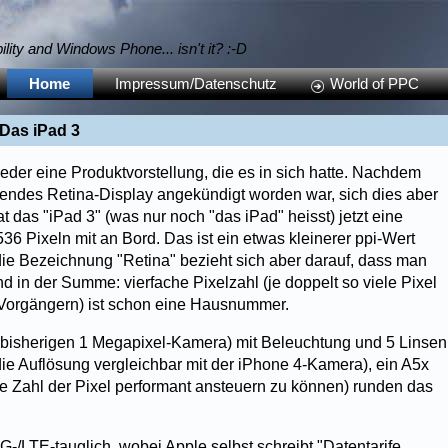
bility and Windows Phone... isn't it? :-D
Home
Impressum/Datenschutz
World of PPC
Das iPad 3
ieder eine Produktvorstellung, die es in sich hatte. Nachdem
sendes Retina-Display angekündigt worden war, sich dies aber
hat das "iPad 3" (was nur noch "das iPad" heisst) jetzt eine
6 Pixeln mit an Bord. Das ist ein etwas kleinerer ppi-Wert
 die Bezeichnung "Retina" bezieht sich aber darauf, dass man
 in der Summe: vierfache Pixelzahl (je doppelt so viele Pixel
 Vorgängern) ist schon eine Hausnummer.
 bisherigen 1 Megapixel-Kamera) mit Beleuchtung und 5 Linsen
e Auflösung vergleichbar mit der iPhone 4-Kamera), ein A5x
e Zahl der Pixel performant ansteuern zu können) runden das
G-/LTE-tauglich, wobei Apple selbst schreibt "Datentarife