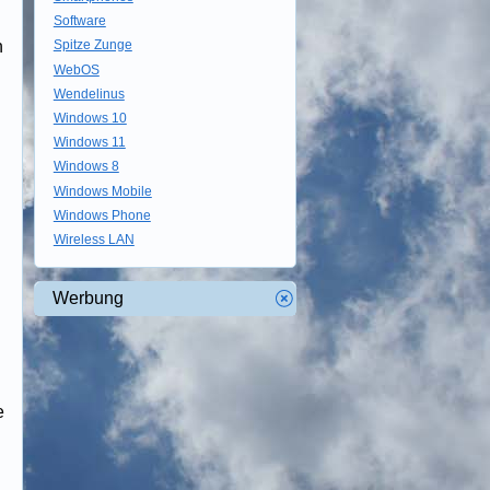
Software
n
Spitze Zunge
WebOS
Wendelinus
Windows 10
Windows 11
Windows 8
Windows Mobile
Windows Phone
Wireless LAN
Werbung
e