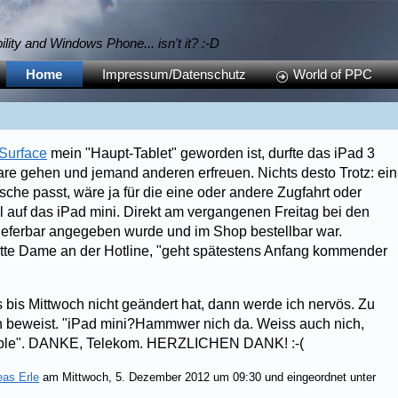
bility and Windows Phone... isn't it? :-D
Home
Impressum/Datenschutz
World of PPC
 Surfac
e
mein "Haupt-Tablet" geworden ist, durfte das iPad 3
re gehen und jemand anderen erfreuen. Nichts desto Trotz: ein
sche passt, wäre ja für die eine oder andere Zugfahrt oder
hl auf das iPad mini. Direkt am vergangenen Freitag bei den
s lieferbar angegeben wurde und im Shop bestellbar war.
ette Dame an der Hotline, "geht spätestens Anfang kommender
s bis Mittwoch nicht geändert hat, dann werde ich nervös. Zu
n beweist. "iPad mini?Hammwer nich da. Weiss auch nich,
Apple". DANKE, Telekom. HERZLICHEN DANK! :-(
eas Erle
am Mittwoch, 5. Dezember 2012 um 09:30 und eingeordnet unter