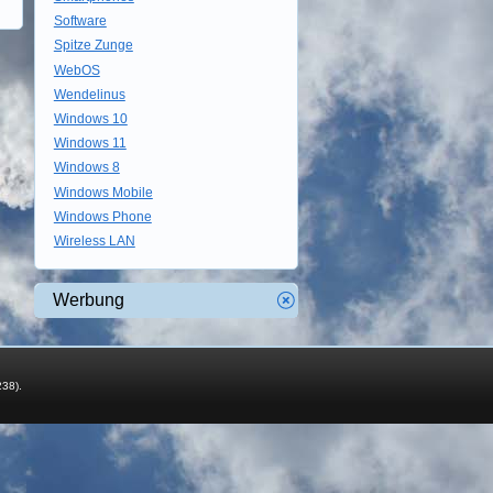
Software
Spitze Zunge
WebOS
Wendelinus
Windows 10
Windows 11
Windows 8
Windows Mobile
Windows Phone
Wireless LAN
Werbung
238).