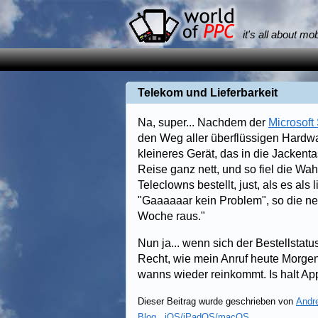
it's all about mo
Telekom und Lieferbarkeit
Na, super... Nachdem der
Microsoft
den Weg aller überflüssigen Hardwa
kleineres Gerät, das in die Jackenta
Reise ganz nett, und so fiel die Wa
Teleclowns bestellt, just, als es al
"Gaaaaaar kein Problem", so die n
Woche raus."
Nun ja... wenn sich der Bestellstatu
Recht, wie mein Anruf heute Morge
wanns wieder reinkommt. Is halt 
Dieser Beitrag wurde geschrieben von
Andr
Blog
,
iOS/iPadOS/macOS
.