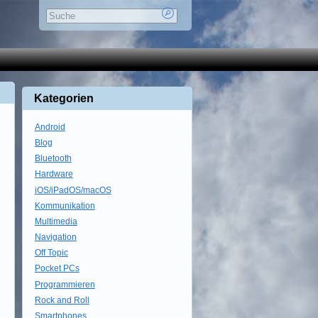
Kategorien
Android
Blog
Bluetooth
Hardware
iOS/iPadOS/macOS
Kommunikation
Multimedia
Navigation
Off Topic
Pocket PCs
Programmieren
Rock and Roll
Smartphones