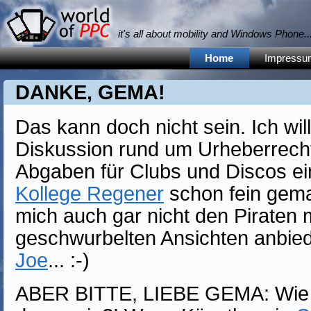
it's all about mobility and Windows Phone... 
Home
Impressu
DANKE, GEMA!
Das kann doch nicht sein. Ich will
Diskussion rund um Urheberrecht
Abgaben für Clubs und Discos ein
Kollege Regener
schon fein gemac
mich auch gar nicht den Piraten m
geschwurbelten Ansichten anbiede
Joe
... :-)
ABER BITTE, LIEBE GEMA: Wie