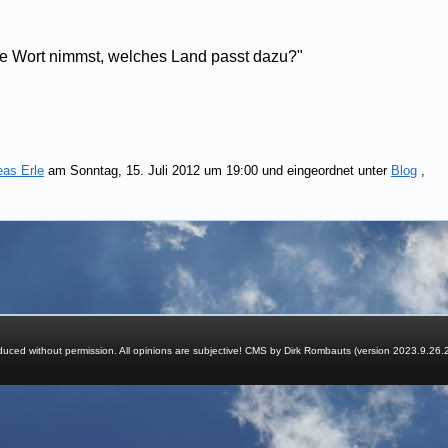
te Wort nimmst, welches Land passt dazu?"
eas Erle
am Sonntag, 15. Juli 2012 um 19:00 und eingeordnet unter
Blog
,
ced without permission. All opinions are subjective! CMS by Dirk Rombauts (version 2023.9.26.