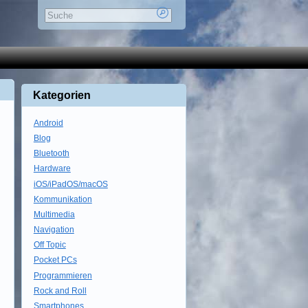
Kategorien
Android
Blog
Bluetooth
Hardware
iOS/iPadOS/macOS
Kommunikation
Multimedia
Navigation
Off Topic
Pocket PCs
Programmieren
Rock and Roll
Smartphones