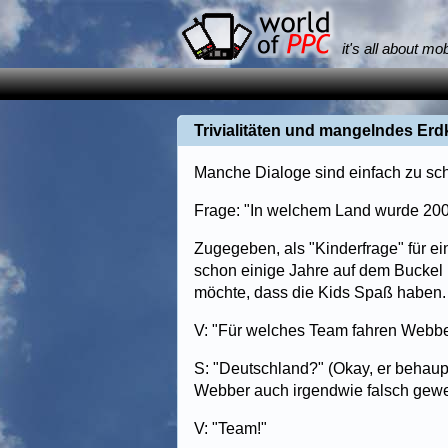
it's all about mo
Trivialitäten und mangelndes Er
Manche Dialoge sind einfach zu schö
Frage: "In welchem Land wurde 2001
Zugegeben, als "Kinderfrage" für ei
schon einige Jahre auf dem Buckel ha
möchte, dass die Kids Spaß haben.
V: "Für welches Team fahren Webbe
S: "Deutschland?" (Okay, er behaupt
Webber auch irgendwie falsch gewes
V: "Team!"