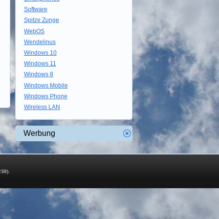
Software
Spitze Zunge
WebOS
Wendelinus
Windows 10
Windows 11
Windows 8
Windows Mobile
Windows Phone
Wireless LAN
Werbung
238).