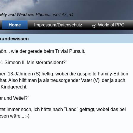
bility and Windows Phone... isn't it? :-D
Home
Impressum/Datenschutz
World of PPC
dkundewissen
n... wie der gerade beim Trivial Pursuit.
 Simeon II. Ministerpräsident?"
nen 13-Jährigen (S) heftig, wobei die gespielte Family-Edition
t. Also hilft man ja als treusorgender Vater (V), der ja auch
 Kindgerecht.
r und Vettel?"
et immer noch, ich hätte nach "Land" gefragt, wobei das bei
en wäre... :-)