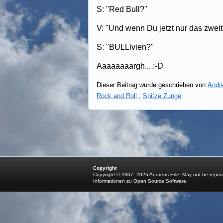
S: "Red Bull?"
V: "Und wenn Du jetzt nur das zwei
S: "BULLivien?"
Aaaaaaaargh... :-D
Dieser Beitrag wurde geschrieben von
Andr
Rock and Roll
,
Spitze Zunge
.
Copyright
Copyright © 2007–2026 Andreas Erle. May not be reprodu
Informationen zu Open Source Software
.