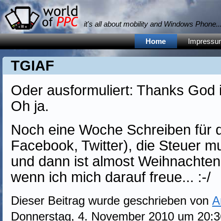
it's all about mobility and Windows Phone... 
Home
Impressu
TGIAF
Oder ausformuliert: Thanks God i
Oh ja.
Noch eine Woche Schreiben für 
Facebook, Twitter), die Steuer m
und dann ist almost Weihnachten.
wenn ich mich darauf freue... :-/
Dieser Beitrag wurde geschrieben von
A
Donnerstag, 4. November 2010 um 20:36