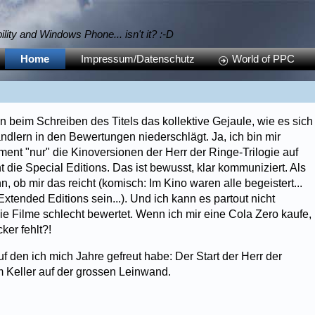
bility and Windows Phone... isn't it? :-D
Home
Impressum/Datenschutz
World of PPC
hon beim Schreiben des Titels das kollektive Gejaule, wie es sich
lern in den Bewertungen niederschlägt. Ja, ich bin mir
ent "nur" die Kinoversionen der Herr der Ringe-Trilogie auf
die Special Editions. Das ist bewusst, klar kommuniziert. Als
 ob mir das reicht (komisch: Im Kino waren alle begeistert...
Extended Editions sein...). Und ich kann es partout nicht
 Filme schlecht bewertet. Wenn ich mir eine Cola Zero kaufe,
ker fehlt?!
 den ich mich Jahre gefreut habe: Der Start der Herr der
im Keller auf der grossen Leinwand.