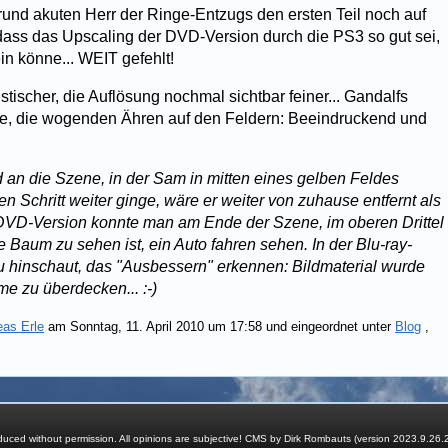
rund akuten Herr der Ringe-Entzugs den ersten Teil noch auf
ass das Upscaling der DVD-Version durch die PS3 so gut sei,
ein könne... WEIT gefehlt!
istischer, die Auflösung nochmal sichtbar feiner... Gandalfs
ife, die wogenden Ähren auf den Feldern: Beeindruckend und
d an die Szene, in der Sam in mitten eines gelben Feldes
n Schritt weiter ginge, wäre er weiter von zuhause entfernt als
 DVD-Version konnte man am Ende der Szene, im oberen Drittel
 Baum zu sehen ist, ein Auto fahren sehen. In der Blu-ray-
hinschaut, das "Ausbessern" erkennen: Bildmaterial wurde
e zu überdecken... :-)
eas Erle
am Sonntag, 11. April 2010 um 17:58 und eingeordnet unter
Blog
,
ced without permission. All opinions are subjective! CMS by Dirk Rombauts (version 2023.9.26.