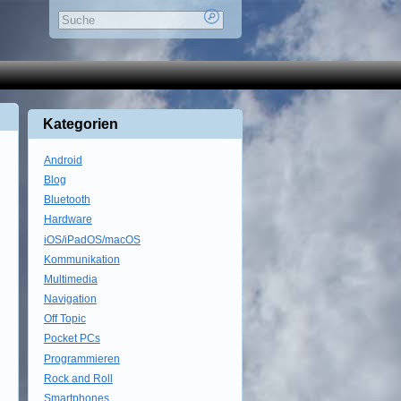
Kategorien
Android
Blog
Bluetooth
Hardware
iOS/iPadOS/macOS
Kommunikation
Multimedia
Navigation
Off Topic
Pocket PCs
Programmieren
Rock and Roll
Smartphones