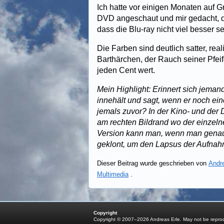
Ich hatte vor einigen Monaten auf G
DVD angeschaut und mir gedacht, d
dass die Blu-ray nicht viel besser s
Die Farben sind deutlich satter, real
Barthärchen, der Rauch seiner Pfe
jeden Cent wert.
Mein Highlight: Erinnert sich jeman
innehält und sagt, wenn er noch eine
jemals zuvor? In der Kino- und der
am rechten Bildrand wo der einzelne
Version kann man, wenn man genau 
geklont, um den Lapsus der Aufnahm
Dieser Beitrag wurde geschrieben von
Andr
Multimedia
.
Copyright
Copyright © 2007–2026 Andreas Erle. May not be reprodu