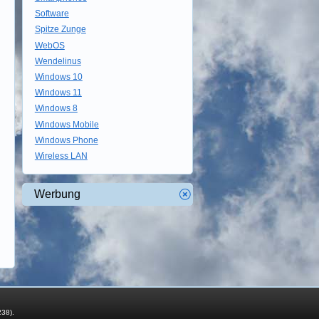
Software
Spitze Zunge
WebOS
Wendelinus
Windows 10
Windows 11
Windows 8
Windows Mobile
Windows Phone
Wireless LAN
Werbung
238).