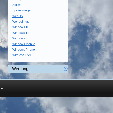
Software
Spitze Zunge
WebOS
Wendelinus
Windows 10
Windows 11
Windows 8
Windows Mobile
Windows Phone
Wireless LAN
Werbung
238).