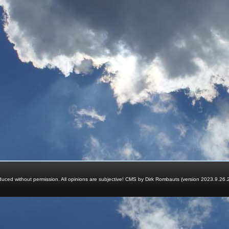
ced without permission. All opinions are subjective! CMS by Dirk Rombauts (version 2023.9.26.