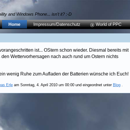
bility and Windows Phone... isn't it? :-D
Home
Impressum/Datenschutz
World of PPC
orangeschritten ist... OStern schon wieder. Diesmal bereits mit
 den Wettervorhersagen nach auch rund um Ostern nichts
ein wenig Ruhe zum Aufladen der Batterien wünsche ich Euch!
eas Erle
am Sonntag, 4. April 2010 um 00:00 und eingeordnet unter
Blog
.