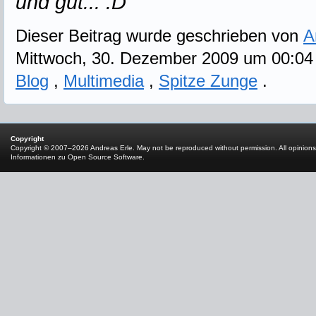
und gut... :D
Dieser Beitrag wurde geschrieben von
A
Mittwoch, 30. Dezember 2009 um 00:04 
Blog
,
Multimedia
,
Spitze Zunge
.
Copyright
Copyright © 2007–2026 Andreas Erle. May not be reproduced without permission. All opinions
Informationen zu Open Source Software
.