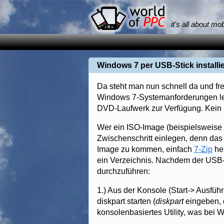
it's all about mo
Windows 7 per USB-Stick installi
Da steht man nun schnell da und fre
Windows 7-Systemanforderungen leic
DVD-Laufwerk zur Verfügung. Kein Pr
Wer ein ISO-Image (beispielsweise
Zwischenschritt einlegen, denn das 
Image zu kommen, einfach
7-Zip
her
ein Verzeichnis. Nachdem der USB-S
durchzuführen:
1.) Aus der Konsole (Start-> Ausfü
diskpart starten (
diskpart
eingeben, d
konsolenbasiertes Utility, was bei 