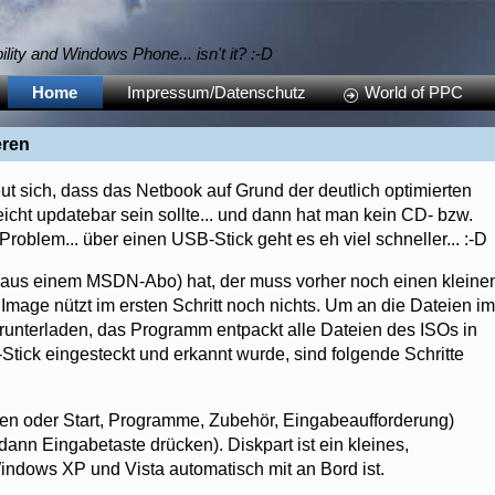
bility and Windows Phone... isn't it? :-D
Home
Impressum/Datenschutz
World of PPC
eren
ut sich, dass das Netbook auf Grund der deutlich optimierten
ht updatebar sein sollte... und dann hat man kein CD- bzw.
oblem... über einen USB-Stick geht es eh viel schneller... :-D
 aus einem MSDN-Abo) hat, der muss vorher noch einen kleine
Image nützt im ersten Schritt noch nichts. Um an die Dateien im
unterladen, das Programm entpackt alle Dateien des ISOs in
tick eingesteckt und erkannt wurde, sind folgende Schritte
hren oder Start, Programme, Zubehör, Eingabeaufforderung)
ann Eingabetaste drücken). Diskpart ist ein kleines,
Windows XP und Vista automatisch mit an Bord ist.