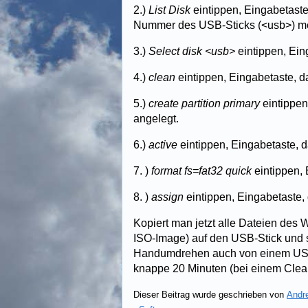
2.)
List Disk
eintippen, Eingabetaste.
Nummer des USB-Sticks (<usb>) m
3.)
Select disk <usb>
eintippen, Ein
4.)
clean
eintippen, Eingabetaste, da
5.)
create partition primary
eintippen
angelegt.
6.)
active
eintippen, Eingabetaste, da
7. )
format fs=fat32 quick
eintippen, 
8. )
assign
eintippen, Eingabetaste,
Kopiert man jetzt alle Dateien des
ISO-Image) auf den USB-Stick und st
Handumdrehen auch von einem USB-
knappe 20 Minuten (bei einem Clean I
Dieser Beitrag wurde geschrieben von
Andr