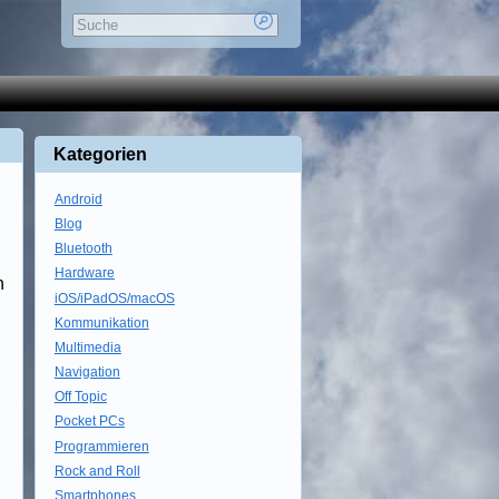
Kategorien
Android
Blog
Bluetooth
Hardware
n
iOS/iPadOS/macOS
Kommunikation
Multimedia
Navigation
Off Topic
Pocket PCs
Programmieren
Rock and Roll
Smartphones