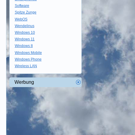
Software
Spitze Zunge
WebOS
Wendelinus
Windows 10
Windows 11
Windows 8
Windows Mobile
Windows Phone
Wireless LAN
Werbung