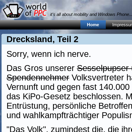
it's all about mobility and Windows Phone... 
Home
Impressu
Drecksland, Teil 2
Sorry, wenn ich nerve.
Das Gros unserer
Sesselpupser
Spendennehmer
Volksvertreter h
Vernunft und gegen fast 140.000
das KiPo-Gesetz beschlossen. M
Entrüstung, persönliche Betroffe
und wahlkampfträchtiger Populism
"Das Volk", zumindest die, die ih