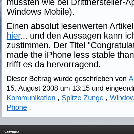
müssten wie bei Dritthersteller-A
Windows Mobile).
Einen absolut lesenwerten Artike
hier
... und den Aussagen kann i
zustimmen. Der Titel "Congratula
made the iPhone less stable tha
trifft es da hervorragend.
Dieser Beitrag wurde geschrieben von
A
15. August 2008 um 13:15 und eingeord
Kommunikation
,
Spitze Zunge
,
Window
Phone
.
Copyright