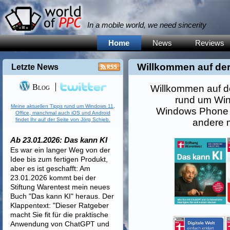
In a mobile world, we need sincerity
Home
News
Reviews
Willkommen auf der
Letzte News
Blog
Willkommen auf d
rund um Win
Meine aktuellen Tipps rund um Windows 11,
Windows Phone 
Office, manchmal auch iOS und Android
findet Ihr auf der Seite von Jörg Schieb.
andere m
Ab 23.01.2026: Das kann KI
Es war ein langer Weg von der
Idee bis zum fertigen Produkt,
aber es ist geschafft: Am
23.01.2026 kommt bei der
Stiftung Warentest mein neues
Buch "Das kann KI" heraus. Der
Klappentext: "Dieser Ratgeber
macht Sie fit für die praktische
Anwendung von ChatGPT und