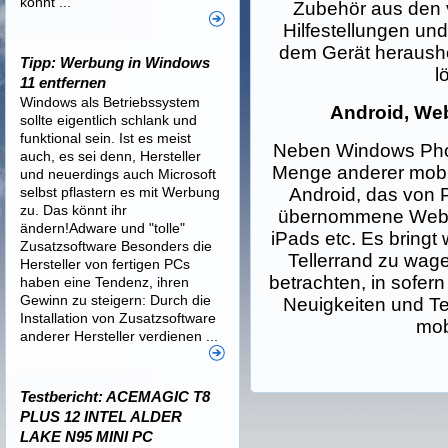
könnt ...
Zubehör aus den 
Hilfestellungen und
dem Gerät heraush
Tipp: Werbung in Windows
l
11 entfernen
Windows als Betriebssystem
Android, We
sollte eigentlich schlank und
funktional sein. Ist es meist
Neben Windows Phon
auch, es sei denn, Hersteller
Menge anderer mobi
und neuerdings auch Microsoft
selbst pflastern es mit Werbung
Android, das von 
zu. Das könnt ihr
übernommene WebO
ändern!Adware und "tolle"
iPads etc. Es bringt 
Zusatzsoftware Besonders die
Tellerrand zu wag
Hersteller von fertigen PCs
betrachten, in sofer
haben eine Tendenz, ihren
Gewinn zu steigern: Durch die
Neuigkeiten und T
Installation von Zusatzsoftware
mob
anderer Hersteller verdienen ...
Testbericht: ACEMAGIC T8
PLUS 12 INTEL ALDER
LAKE N95 MINI PC