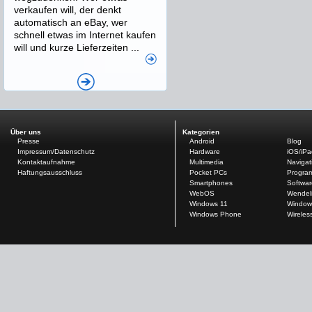
verkaufen will, der denkt
automatisch an eBay, wer
schnell etwas im Internet kaufen
will und kurze Lieferzeiten ...
Über uns
Kategorien
Presse
Android
Blog
Impressum/Datenschutz
Hardware
iOS/iP
Kontaktaufnahme
Multimedia
Navigat
Haftungsausschluss
Pocket PCs
Progra
Smartphones
Softwar
WebOS
Wendel
Windows 11
Window
Windows Phone
Wireles